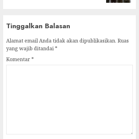
Tinggalkan Balasan
Alamat email Anda tidak akan dipublikasikan.
Ruas
yang wajib ditandai
*
Komentar
*