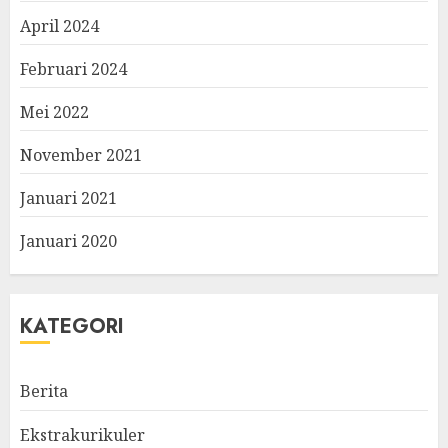
April 2024
Februari 2024
Mei 2022
November 2021
Januari 2021
Januari 2020
KATEGORI
Berita
Ekstrakurikuler