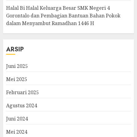
Halal Bi Halal Keluarga Besar SMK Negeri 4
Gorontalo dan Pembagian Bantuan Bahan Pokok
dalam Menyambut Ramadhan 1446 H
ARSIP
Juni 2025
Mei 2025
Februari 2025
Agustus 2024
Juni 2024
Mei 2024