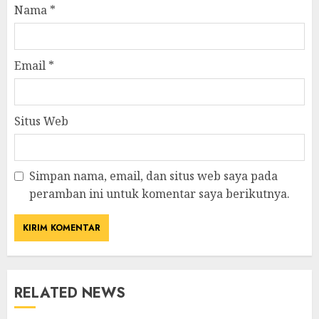
Nama
*
Email
*
Situs Web
Simpan nama, email, dan situs web saya pada
peramban ini untuk komentar saya berikutnya.
RELATED NEWS