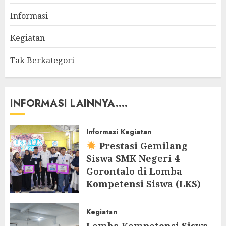
Informasi
Kegiatan
Tak Berkategori
INFORMASI LAINNYA....
Informasi
Kegiatan
Prestasi Gemilang
Siswa SMK Negeri 4
Gorontalo di Lomba
Kompetensi Siswa (LKS)
Tingkat Provinsi Tahun
2025
Kegiatan
25 JUNI 2025