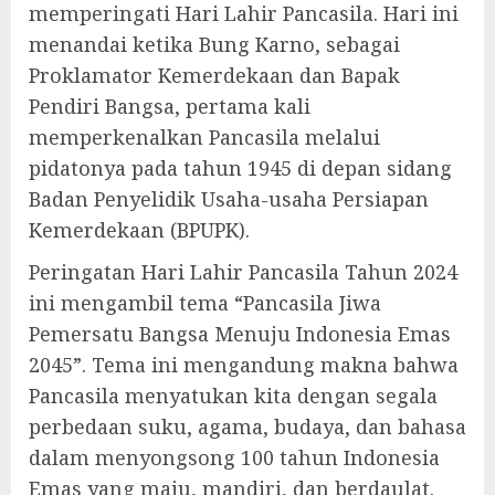
memperingati Hari Lahir Pancasila. Hari ini
menandai ketika Bung Karno, sebagai
Proklamator Kemerdekaan dan Bapak
Pendiri Bangsa, pertama kali
memperkenalkan Pancasila melalui
pidatonya pada tahun 1945 di depan sidang
Badan Penyelidik Usaha-usaha Persiapan
Kemerdekaan (BPUPK).
Peringatan Hari Lahir Pancasila Tahun 2024
ini mengambil tema “Pancasila Jiwa
Pemersatu Bangsa Menuju Indonesia Emas
2045”. Tema ini mengandung makna bahwa
Pancasila menyatukan kita dengan segala
perbedaan suku, agama, budaya, dan bahasa
dalam menyongsong 100 tahun Indonesia
Emas yang maju, mandiri, dan berdaulat.