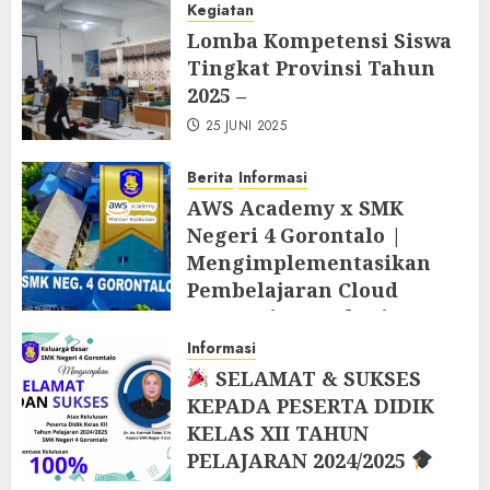
2025
Kegiatan
25 JUNI 2025
Lomba Kompetensi Siswa
Tingkat Provinsi Tahun
2025 –
25 JUNI 2025
Berita
Informasi
AWS Academy x SMK
Negeri 4 Gorontalo |
Mengimplementasikan
Pembelajaran Cloud
Computing Berbasis AWS
Academy di Tahun Ajaran
Informasi
Baru 2025/2026
SELAMAT & SUKSES
KEPADA PESERTA DIDIK
9 JUNI 2025
KELAS XII TAHUN
PELAJARAN 2024/2025