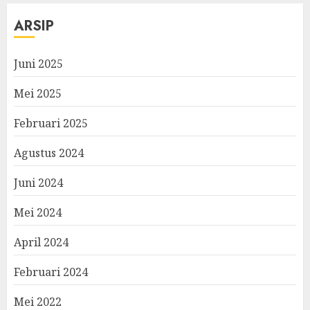
ARSIP
Juni 2025
Mei 2025
Februari 2025
Agustus 2024
Juni 2024
Mei 2024
April 2024
Februari 2024
Mei 2022