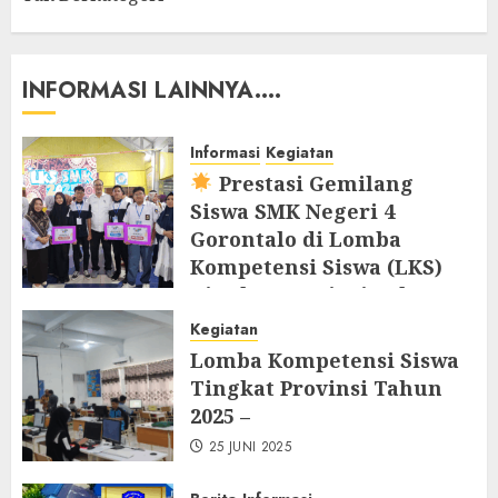
INFORMASI LAINNYA....
Informasi
Kegiatan
Prestasi Gemilang
Siswa SMK Negeri 4
Gorontalo di Lomba
Kompetensi Siswa (LKS)
Tingkat Provinsi Tahun
2025
Kegiatan
25 JUNI 2025
Lomba Kompetensi Siswa
Tingkat Provinsi Tahun
2025 –
25 JUNI 2025