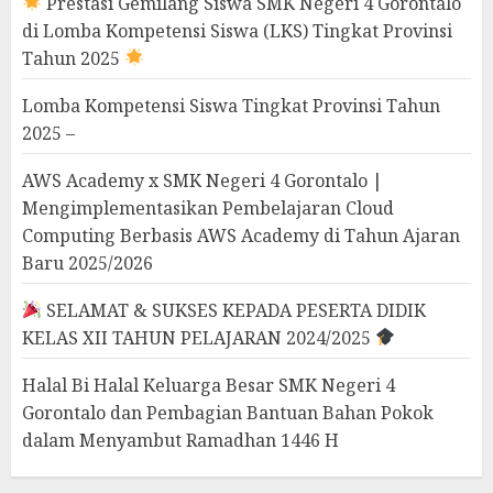
Prestasi Gemilang Siswa SMK Negeri 4 Gorontalo
di Lomba Kompetensi Siswa (LKS) Tingkat Provinsi
Tahun 2025
Lomba Kompetensi Siswa Tingkat Provinsi Tahun
2025 –
AWS Academy x SMK Negeri 4 Gorontalo |
Mengimplementasikan Pembelajaran Cloud
Computing Berbasis AWS Academy di Tahun Ajaran
Baru 2025/2026
SELAMAT & SUKSES KEPADA PESERTA DIDIK
KELAS XII TAHUN PELAJARAN 2024/2025
Halal Bi Halal Keluarga Besar SMK Negeri 4
Gorontalo dan Pembagian Bantuan Bahan Pokok
dalam Menyambut Ramadhan 1446 H