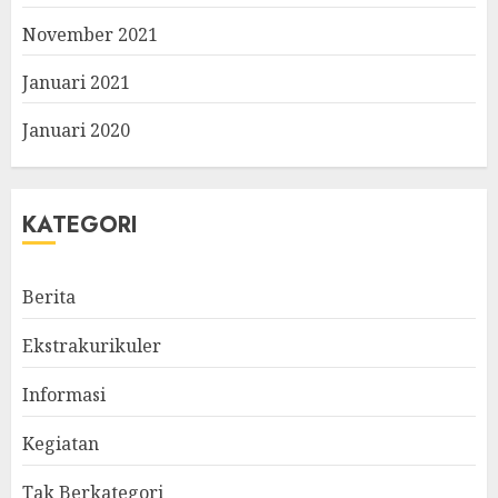
November 2021
Januari 2021
Januari 2020
KATEGORI
Berita
Ekstrakurikuler
Informasi
Kegiatan
Tak Berkategori