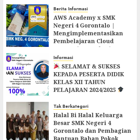
Berita
Informasi
AWS Academy x SMK
Negeri 4 Gorontalo |
Mengimplementasikan
Pembelajaran Cloud
Computing Berbasis AWS
Academy di Tahun Ajaran
Informasi
Baru 2025/2026
SELAMAT & SUKSES
KEPADA PESERTA DIDIK
9 JUNI 2025
KELAS XII TAHUN
PELAJARAN 2024/2025
7 MEI 2025
Tak Berkategori
Halal Bi Halal Keluarga
Besar SMK Negeri 4
Gorontalo dan Pembagian
Bantuan Bahan Pokok