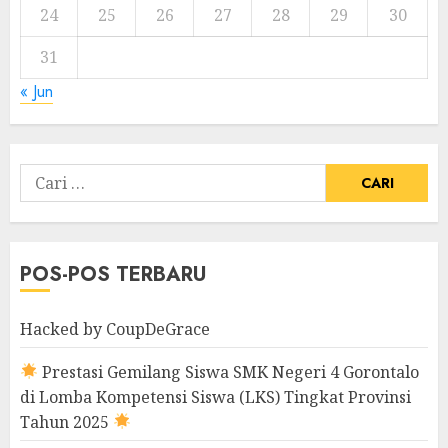
24
25
26
27
28
29
30
31
« Jun
Cari
untuk:
POS-POS TERBARU
Hacked by CoupDeGrace
Prestasi Gemilang Siswa SMK Negeri 4 Gorontalo
di Lomba Kompetensi Siswa (LKS) Tingkat Provinsi
Tahun 2025