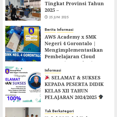
Tingkat Provinsi Tahun
2025 –
25 JUNI 2025
Berita
Informasi
AWS Academy x SMK
Negeri 4 Gorontalo |
Mengimplementasikan
Pembelajaran Cloud
Computing Berbasis AWS
Academy di Tahun Ajaran
Informasi
Baru 2025/2026
SELAMAT & SUKSES
KEPADA PESERTA DIDIK
9 JUNI 2025
KELAS XII TAHUN
PELAJARAN 2024/2025
7 MEI 2025
Tak Berkategori