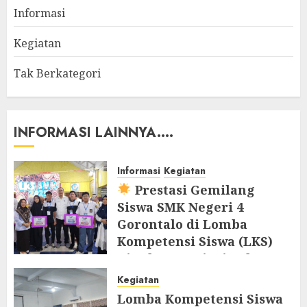
Informasi
Kegiatan
Tak Berkategori
INFORMASI LAINNYA....
Informasi
Kegiatan
Prestasi Gemilang
Siswa SMK Negeri 4
Gorontalo di Lomba
Kompetensi Siswa (LKS)
Tingkat Provinsi Tahun
2025
Kegiatan
25 JUNI 2025
Lomba Kompetensi Siswa