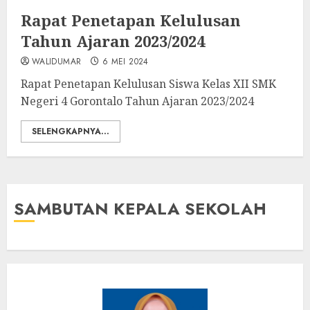
Rapat Penetapan Kelulusan
Tahun Ajaran 2023/2024
WALIDUMAR
6 MEI 2024
Rapat Penetapan Kelulusan Siswa Kelas XII SMK
Negeri 4 Gorontalo Tahun Ajaran 2023/2024
SELENGKAPNYA...
SAMBUTAN KEPALA SEKOLAH