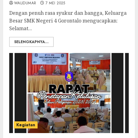
WALIDUMAR
7 MEI 2025
Dengan penuh rasa syukur dan bangga, Keluarga
Besar SMK Negeri 4 Gorontalo mengucapkan:
Selamat...
SELENGKAPNYA...
Kegiatan