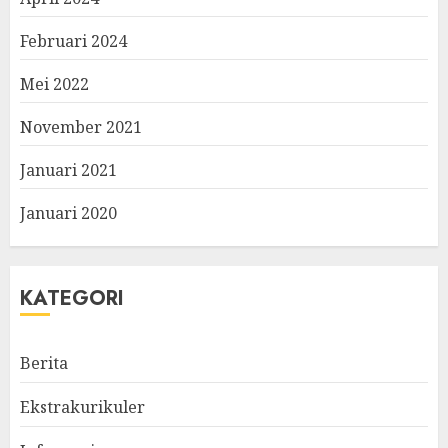
Februari 2024
Mei 2022
November 2021
Januari 2021
Januari 2020
KATEGORI
Berita
Ekstrakurikuler