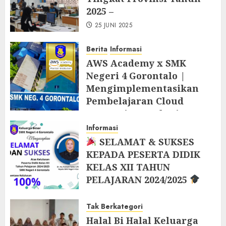
2025 –
25 JUNI 2025
Berita
Informasi
AWS Academy x SMK
Negeri 4 Gorontalo |
Mengimplementasikan
Pembelajaran Cloud
Computing Berbasis AWS
Academy di Tahun Ajaran
Informasi
Baru 2025/2026
SELAMAT & SUKSES
KEPADA PESERTA DIDIK
9 JUNI 2025
KELAS XII TAHUN
PELAJARAN 2024/2025
7 MEI 2025
Tak Berkategori
Halal Bi Halal Keluarga