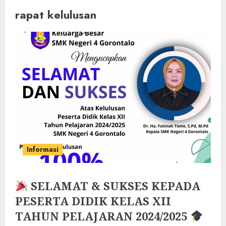
rapat kelulusan
Informasi
SELAMAT & SUKSES KEPADA
PESERTA DIDIK KELAS XII
TAHUN PELAJARAN 2024/2025