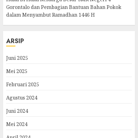
Gorontalo dan Pembagian Bantuan Bahan Pokok
dalam Menyambut Ramadhan 1446 H
ARSIP
Juni 2025
Mei 2025
Februari 2025
Agustus 2024
Juni 2024
Mei 2024
April 2024