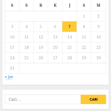
S
S
R
K
J
S
M
1
2
3
4
5
6
7
8
9
10
11
12
13
14
15
16
17
18
19
20
21
22
23
24
25
26
27
28
29
30
31
« Jun
Cari
untuk: