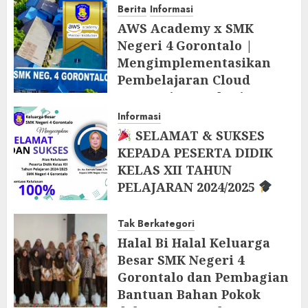
Berita
Informasi
AWS Academy x SMK
Negeri 4 Gorontalo |
Mengimplementasikan
Pembelajaran Cloud
Computing Berbasis AWS
Academy di Tahun Ajaran
Informasi
Baru 2025/2026
SELAMAT & SUKSES
KEPADA PESERTA DIDIK
9 JUNI 2025
KELAS XII TAHUN
PELAJARAN 2024/2025
7 MEI 2025
Tak Berkategori
Halal Bi Halal Keluarga
Besar SMK Negeri 4
Gorontalo dan Pembagian
Bantuan Bahan Pokok